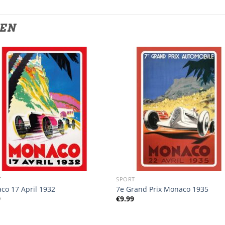
TEN
T
SPORT
co 17 April 1932
7e Grand Prix Monaco 1935
9
€
9.99