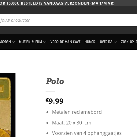
OR 15.00U BESTELD IS VANDAAG VERZONDEN (MA T/M VR)
BORDEN
MUZIEK & FILM
VOOR DE MAN CAVE
HUMOR
OVERIGE
ZOEK OP 
Polo
9.99
€
Metalen reclamebord
Maat: 20 x 30 cm
Voorzien van 4 ophanggaatjes