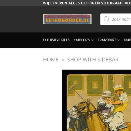
Ga
WIJ LEVEREN ALLES UIT EIGEN VOORRAAD. VO
naar
Producten
inhoud
zoeken
EXCLUSIEVE GIFTS
KADO TIPS
TRANSPORT
PUB
HOME
»
SHOP WITH SIDEBAR