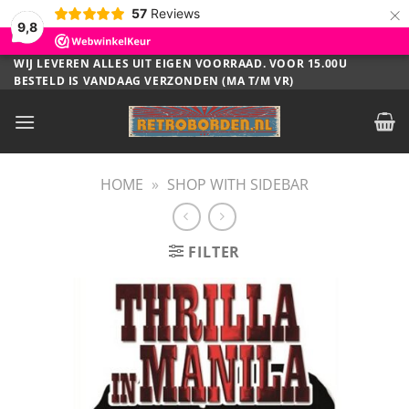
×
57
Reviews
9,8
Ga
WIJ LEVEREN ALLES UIT EIGEN VOORRAAD. VOOR 15.00U
BESTELD IS VANDAAG VERZONDEN (MA T/M VR)
naar
inhoud
HOME
»
SHOP WITH SIDEBAR
FILTER