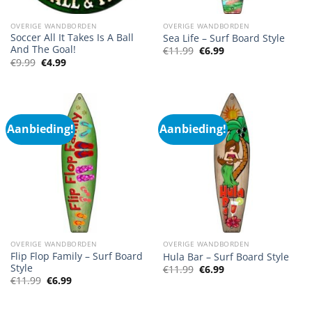
OVERIGE WANDBORDEN
OVERIGE WANDBORDEN
Soccer All It Takes Is A Ball
Sea Life – Surf Board Style
And The Goal!
Oorspronkelijke
Huidige
€
11.99
€
6.99
prijs
prijs
Oorspronkelijke
Huidige
€
9.99
€
4.99
was:
is:
prijs
prijs
€11.99.
€6.99.
was:
is:
€9.99.
€4.99.
Aanbieding!
Aanbieding!
OVERIGE WANDBORDEN
OVERIGE WANDBORDEN
Flip Flop Family – Surf Board
Hula Bar – Surf Board Style
Style
Oorspronkelijke
Huidige
€
11.99
€
6.99
prijs
prijs
Oorspronkelijke
Huidige
€
11.99
€
6.99
was:
is:
prijs
prijs
€11.99.
€6.99.
was:
is:
€11.99.
€6.99.