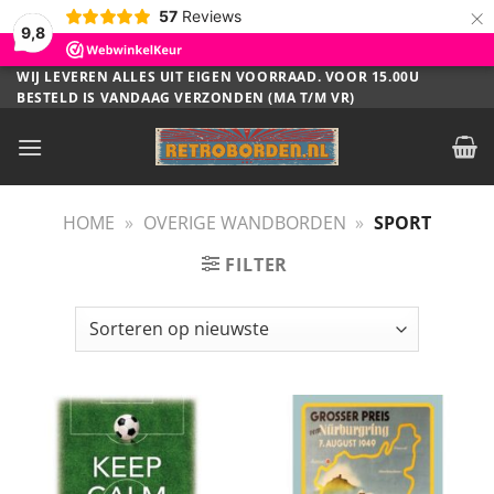
×
57
Reviews
9,8
Ga
WIJ LEVEREN ALLES UIT EIGEN VOORRAAD. VOOR 15.00U
BESTELD IS VANDAAG VERZONDEN (MA T/M VR)
naar
inhoud
HOME
»
OVERIGE WANDBORDEN
»
SPORT
FILTER