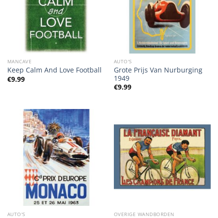
MANCAVE
AUTO'S
Grote Prijs Van Nurburging
Keep Calm And Love Football
1949
€
9.99
€
9.99
AUTO'S
OVERIGE WANDBORDEN