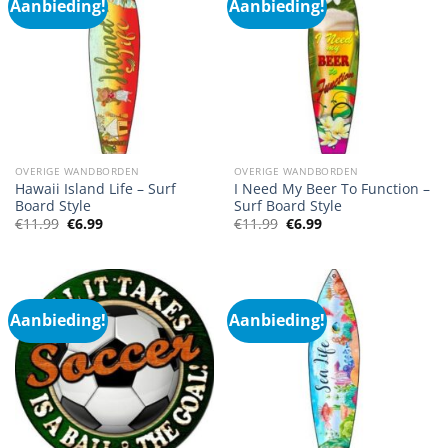
Aanbieding!
Aanbieding!
OVERIGE WANDBORDEN
OVERIGE WANDBORDEN
Hawaii Island Life – Surf
I Need My Beer To Function –
Board Style
Surf Board Style
Oorspronkelijke
Huidige
Oorspronkelijke
Huidige
€
11.99
€
6.99
€
11.99
€
6.99
prijs
prijs
prijs
prijs
was:
is:
was:
is:
€11.99.
€6.99.
€11.99.
€6.99.
Aanbieding!
Aanbieding!