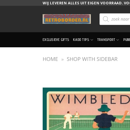
Ga
WIJ LEVEREN ALLES UIT EIGEN VOORRAAD. VO
naar
Producten
inhoud
zoeken
EXCLUSIEVE GIFTS
KADO TIPS
TRANSPORT
PUB
HOME
»
SHOP WITH SIDEBAR