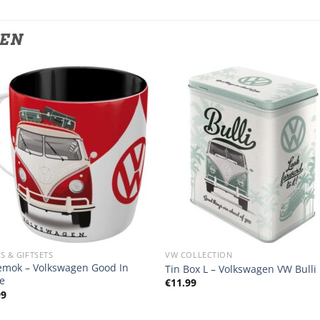
TEN
S & GIFTSETS
VW COLLECTION
iemok – Volkswagen Good In
Tin Box L – Volkswagen VW Bulli
e
€
11.99
99