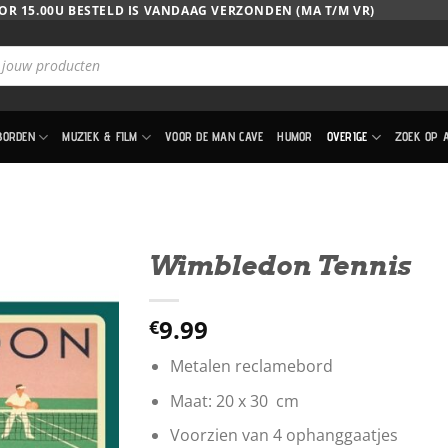
OR 15.00U BESTELD IS VANDAAG VERZONDEN (MA T/M VR)
BORDEN
MUZIEK & FILM
VOOR DE MAN CAVE
HUMOR
OVERIGE
ZOEK OP 
Wimbledon Tennis
9.99
€
Metalen reclamebord
Maat: 20 x 30 cm
Voorzien van 4 ophanggaatjes