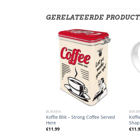
GERELATEERDE PRODUC
DEN
BLIKKEN
BEKER
Koffie Blik – Strong Coffee Served
Koff
w
Here
Shap
€
11.99
€
11.