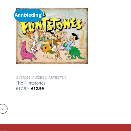
Aanbieding!
OVERIGE MUZIEK & ARTIESTEN
The Flintstones
Oorspronkelijke
Huidige
€
17.99
€
12.99
prijs
prijs
was:
is:
€17.99.
€12.99.