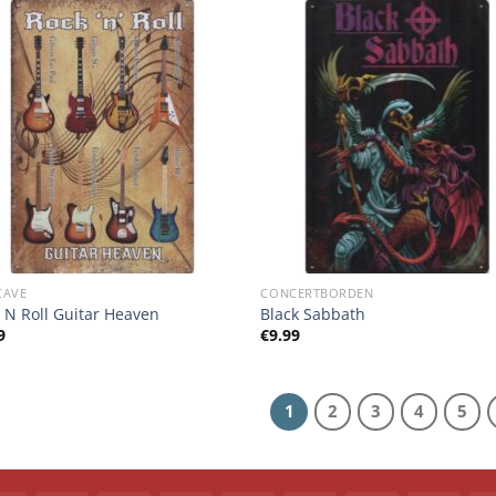
CAVE
CONCERTBORDEN
 N Roll Guitar Heaven
Black Sabbath
9
€
9.99
1
2
3
4
5