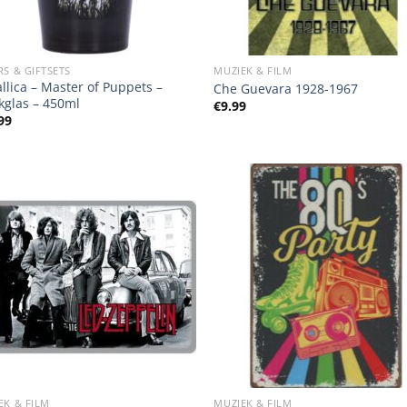
RS & GIFTSETS
MUZIEK & FILM
llica – Master of Puppets –
Che Guevara 1928-1967
kglas – 450ml
€
9.99
99
EK & FILM
MUZIEK & FILM