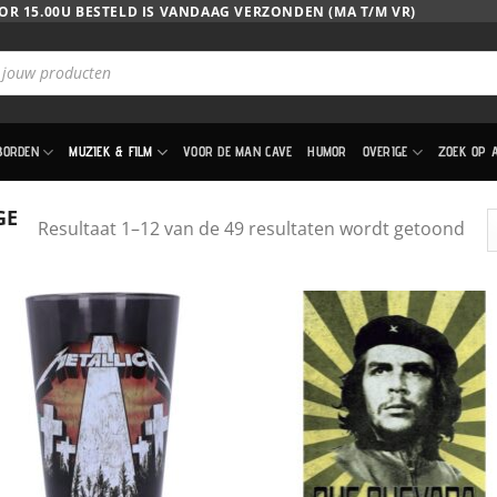
OR 15.00U BESTELD IS VANDAAG VERZONDEN (MA T/M VR)
BORDEN
MUZIEK & FILM
VOOR DE MAN CAVE
HUMOR
OVERIGE
ZOEK OP 
GE
Ges
Resultaat 1–12 van de 49 resultaten wordt getoond
op
nie