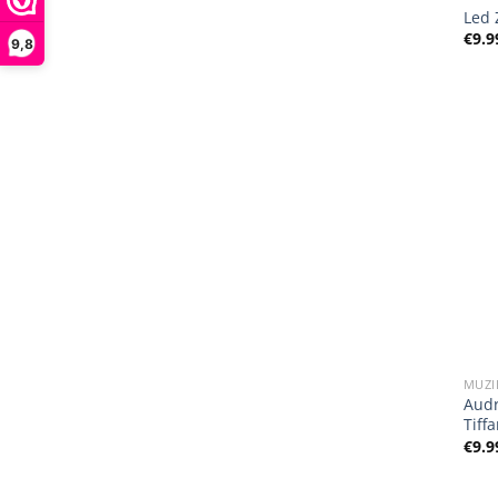
Led 
€
9.9
9,8
MUZI
Audr
Tiffa
€
9.9