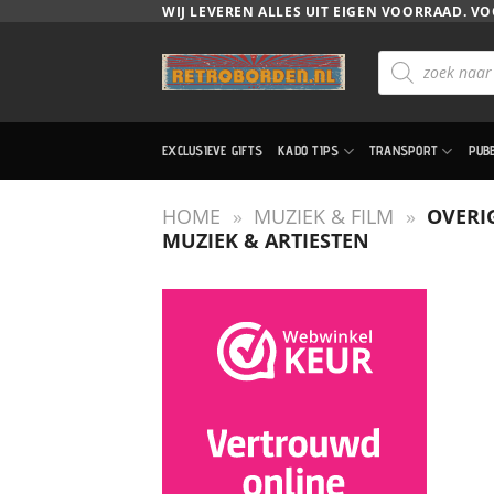
Ga
WIJ LEVEREN ALLES UIT EIGEN VOORRAAD. VO
naar
Producten
inhoud
zoeken
EXCLUSIEVE GIFTS
KADO TIPS
TRANSPORT
PUB
HOME
»
MUZIEK & FILM
»
OVERI
MUZIEK & ARTIESTEN