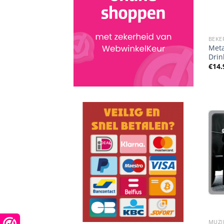
BEKE
Meta
Drin
€
14.
MUZI