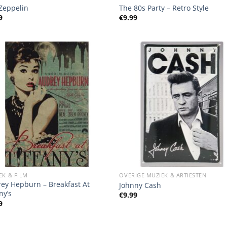
Zeppelin
The 80s Party – Retro Style
9
€
9.99
EK & FILM
OVERIGE MUZIEK & ARTIESTEN
ey Hepburn – Breakfast At
Johnny Cash
ny’s
€
9.99
9