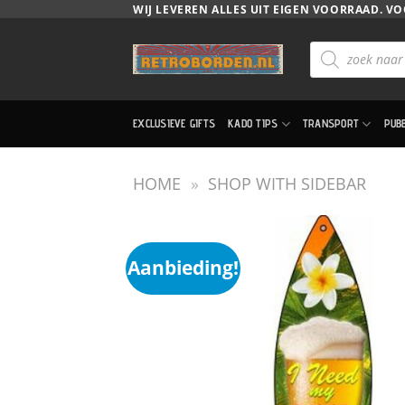
Ga
WIJ LEVEREN ALLES UIT EIGEN VOORRAAD. VO
naar
Producten
inhoud
zoeken
EXCLUSIEVE GIFTS
KADO TIPS
TRANSPORT
PUB
HOME
»
SHOP WITH SIDEBAR
Aanbieding!