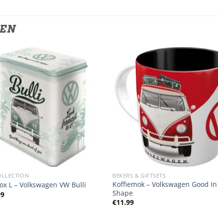
TEN
OLLECTION
BEKERS & GIFTSETS
Koffiemok – Volkswagen Good In
ox L – Volkswagen VW Bulli
Shape
99
€
11.99