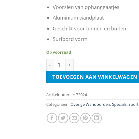
€11.99.
€6.99.
Voorzien van ophanggaatjes
Aluminium wandplaat
Geschikt voor binnen en buiten
Surfbord vorm
Op voorraad
I Need My Beer To Function - Surf Board Sty
TOEVOEGEN AAN WINKELWAGEN
Artikelnummer:
73024
Categorieën:
Overige Wandborden
,
Specials
,
Sport