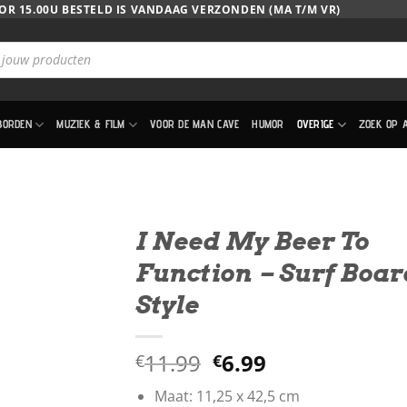
OR 15.00U BESTELD IS VANDAAG VERZONDEN (MA T/M VR)
BORDEN
MUZIEK & FILM
VOOR DE MAN CAVE
HUMOR
OVERIGE
ZOEK OP 
I Need My Beer To
Function – Surf Boar
Style
Oorspronkelijke
Huidige
11.99
6.99
€
€
prijs
prijs
Maat: 11,25 x 42,5 cm
was:
is: