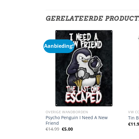
GERELATEERDE PRODUC
Aanbieding!
OVERIGE WANDBORDEN
VW C
ng Coffee Served
Psycho Penguin I Need A New
Tin B
Friend
€
11.
Oorspronkelijke
Huidige
€
14.99
€
5.00
prijs
prijs
was:
is: