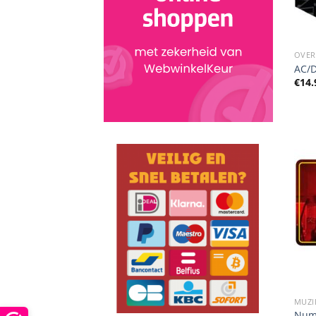
OVER
AC/D
€
14.
MUZI
Numb