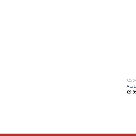
AC/D
AC/D
€
9.9