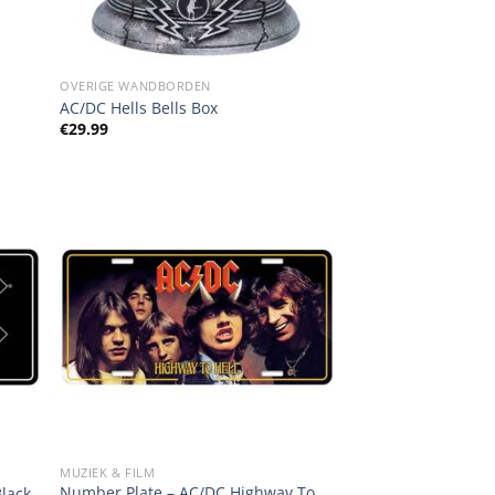
OVERIGE WANDBORDEN
AC/DC Hells Bells Box
€
29.99
MUZIEK & FILM
Number Plate – AC/DC Highway To
Black