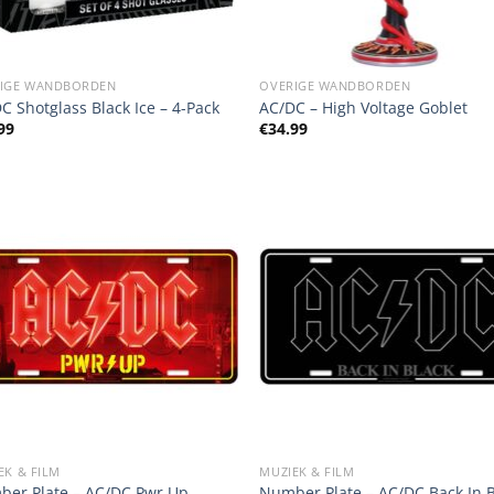
IGE WANDBORDEN
OVERIGE WANDBORDEN
C Shotglass Black Ice – 4-Pack
AC/DC – High Voltage Goblet
99
€
34.99
EK & FILM
MUZIEK & FILM
er Plate – AC/DC Pwr Up
Number Plate – AC/DC Back In 