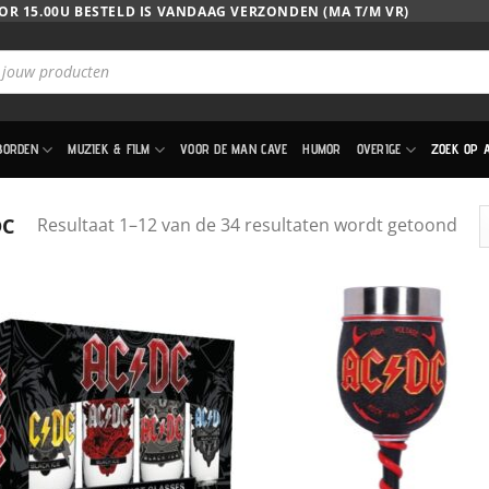
OR 15.00U BESTELD IS VANDAAG VERZONDEN (MA T/M VR)
BORDEN
MUZIEK & FILM
VOOR DE MAN CAVE
HUMOR
OVERIGE
ZOEK OP 
Ges
DC
Resultaat 1–12 van de 34 resultaten wordt getoond
op
nie