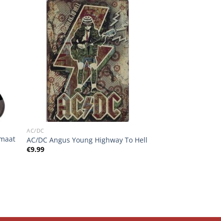
AC/DC
 maat
AC/DC Angus Young Highway To Hell
€
9.99