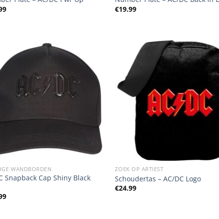
99
€
19.99
IGE WANDBORDEN
ZOEK OP ARTIEST
 Snapback Cap Shiny Black
Schoudertas – AC/DC Logo
€
24.99
99