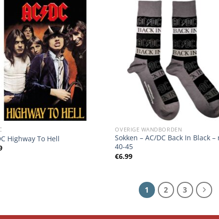
C
OVERIGE WANDBORDEN
Sokken – AC/DC Back In Black –
C Highway To Hell
40-45
9
€
6.99
1
2
3