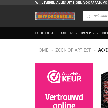
Ga
WIJ LEVEREN ALLES UIT EIGEN VOORRAAD. VO
naar
Producten
inhoud
zoeken
EXCLUSIEVE GIFTS
KADO TIPS
TRANSPORT
PUB
HOME
»
ZOEK OP ARTIEST
»
AC/