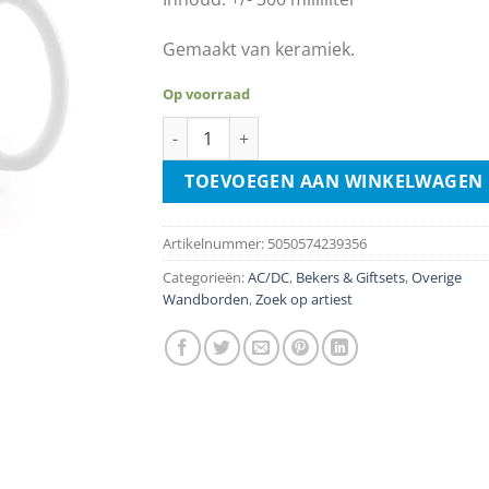
Gemaakt van keramiek.
Op voorraad
AC/DC Mug - Highway To Hell aantal
TOEVOEGEN AAN WINKELWAGEN
Artikelnummer:
5050574239356
Categorieën:
AC/DC
,
Bekers & Giftsets
,
Overige
Wandborden
,
Zoek op artiest