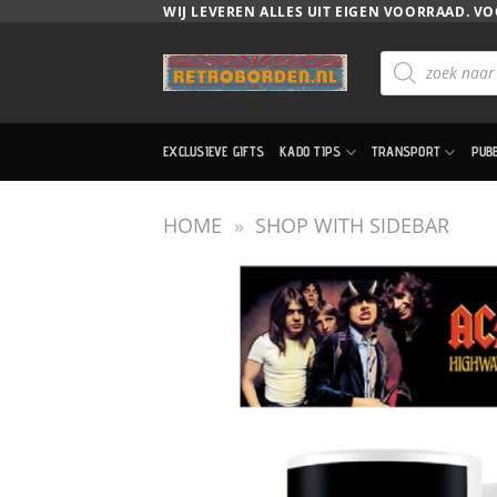
Ga
WIJ LEVEREN ALLES UIT EIGEN VOORRAAD. VO
naar
Producten
inhoud
zoeken
EXCLUSIEVE GIFTS
KADO TIPS
TRANSPORT
PUB
HOME
»
SHOP WITH SIDEBAR