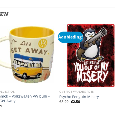
TEN
Aanbieding!
OLLECTION
OVERIGE WANDBORDEN
emok – Volkswagen VW bulli –
Psycho Penguin Misery
 Get Away
Oorspronkelijke
Huidige
€
8.99
€
2.50
prijs
prijs
99
was:
is:
€8.99.
€2.50.