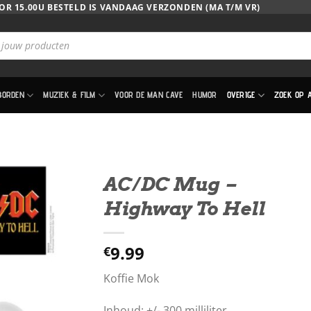
OR 15.00U BESTELD IS VANDAAG VERZONDEN (MA T/M VR)
BORDEN
MUZIEK & FILM
VOOR DE MAN CAVE
HUMOR
OVERIGE
ZOEK OP 
AC/DC Mug –
Highway To Hell
9.99
€
Koffie Mok
Inhoud: +/- 300 milliliter