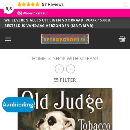
×
57
Reviews
9,8
Ga
WIJ LEVEREN ALLES UIT EIGEN VOORRAAD. VOOR 15.00U
BESTELD IS VANDAAG VERZONDEN (MA T/M VR)
naar
inhoud
HOME
»
SHOP WITH SIDEBAR
FILTER
Aanbieding!