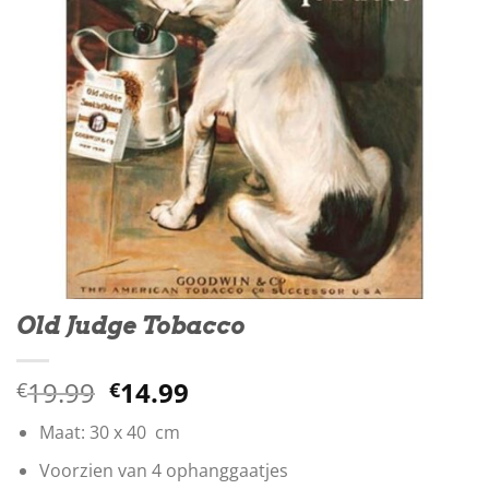
Old Judge Tobacco
Oorspronkelijke
Huidige
19.99
14.99
€
€
prijs
prijs
Maat: 30 x 40 cm
was:
is:
€19.99.
€14.99.
Voorzien van 4 ophanggaatjes