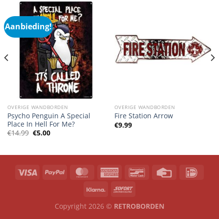
Aanbieding!
OVERIGE WANDBORDEN
OVERIGE WANDBORDEN
Psycho Penguin A Special
Fire Station Arrow
Place In Hell For Me?
€
9.99
Oorspronkelijke
Huidige
€
14.99
€
5.00
prijs
prijs
was:
is:
€14.99.
€5.00.
Copyright 2026 ©
RETROBORDEN