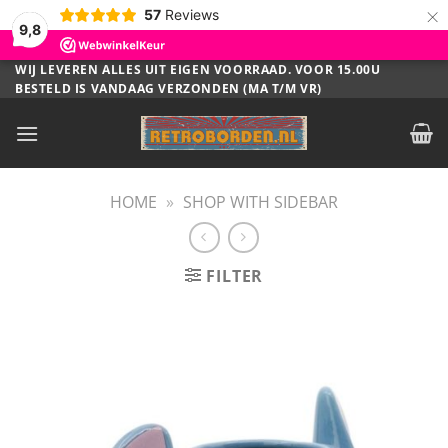
×
57
Reviews
9,8
Ga
WIJ LEVEREN ALLES UIT EIGEN VOORRAAD. VOOR 15.00U
BESTELD IS VANDAAG VERZONDEN (MA T/M VR)
naar
inhoud
HOME
»
SHOP WITH SIDEBAR
FILTER