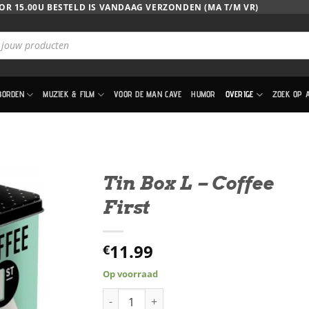
OR 15.00U BESTELD IS VANDAAG VERZONDEN (MA T/M VR)
BORDEN
MUZIEK & FILM
VOOR DE MAN CAVE
HUMOR
OVERIGE
ZOEK OP 
Tin Box L – Coffee
First
11.99
€
Op voorraad
Tin Box L - Coffee First aantal