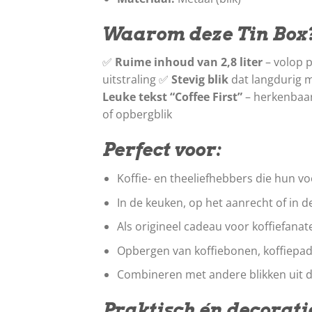
Waarom deze Tin Box
✅
Ruime inhoud van 2,8 liter
– volop p
uitstraling ✅
Stevig blik
dat langdurig 
Leuke tekst “Coffee First”
– herkenbaar
of opbergblik
Perfect voor:
Koffie- en theeliefhebbers die hun vo
In de keuken, op het aanrecht of in d
Als origineel cadeau voor koffiefanat
Opbergen van koffiebonen, koffiepads,
Combineren met andere blikken uit 
Praktisch én decorati