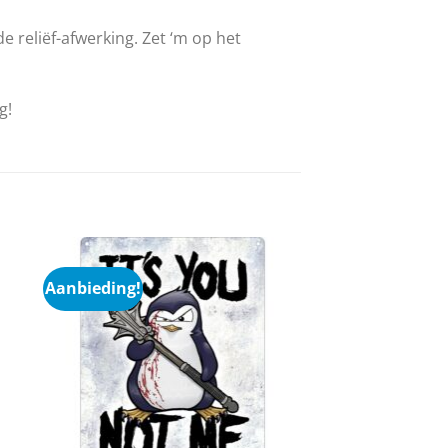
e reliëf-afwerking. Zet ‘m op het
g!
Aanbieding!