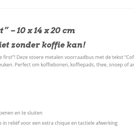
t” – 10 x 14 x 20 cm
iet zonder koffie kan!
first”! Deze stoere metalen voorraadbus met de tekst “Coffe
euken. Perfect om koffiebonen, koffiepads, thee, snoep of a
penen en te sluiten
 in reliëf voor een extra chique en tactiele afwerking