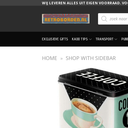
Ga
WIJ LEVEREN ALLES UIT EIGEN VOORRAAD. VO
naar
Producten
inhoud
zoeken
EXCLUSIEVE GIFTS
KADO TIPS
TRANSPORT
PUB
HOME
»
SHOP WITH SIDEBAR