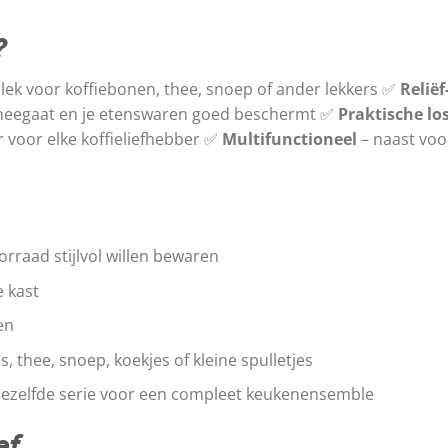
?
lek voor koffiebonen, thee, snoep of ander lekkers ✅
Reliëf
meegaat en je etenswaren goed beschermt ✅
Praktische lo
 voor elke koffieliefhebber ✅
Multifunctioneel
– naast voo
orraad stijlvol willen bewaren
e kast
en
 thee, snoep, koekjes of kleine spulletjes
dezelfde serie voor een compleet keukenensemble
ef