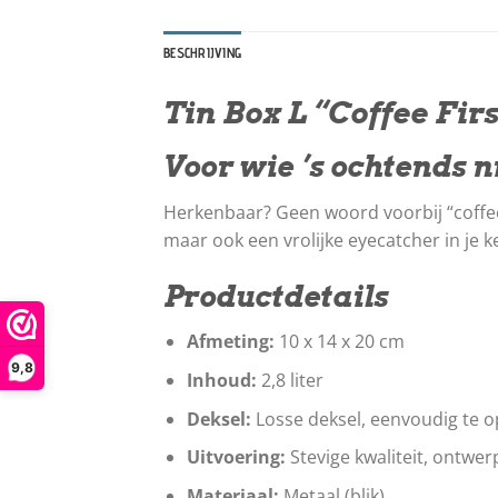
BESCHRIJVING
Tin Box L “Coffee Firs
Voor wie ’s ochtends n
Herkenbaar? Geen woord voorbij “coffee 
maar ook een vrolijke eyecatcher in je k
Productdetails
Afmeting:
10 x 14 x 20 cm
9,8
Inhoud:
2,8 liter
Deksel:
Losse deksel, eenvoudig te o
Uitvoering:
Stevige kwaliteit, ontwerp
Materiaal:
Metaal (blik)