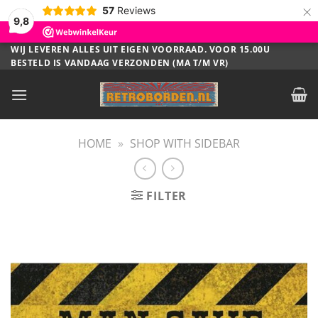
×
57
Reviews
9,8
Ga
WIJ LEVEREN ALLES UIT EIGEN VOORRAAD. VOOR 15.00U
BESTELD IS VANDAAG VERZONDEN (MA T/M VR)
naar
inhoud
HOME
»
SHOP WITH SIDEBAR
FILTER