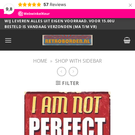
×
57
Reviews
9,8
Ga
WIJ LEVEREN ALLES UIT EIGEN VOORRAAD. VOOR 15.00U
BESTELD IS VANDAAG VERZONDEN (MA T/M VR)
naar
inhoud
HOME
»
SHOP WITH SIDEBAR
FILTER