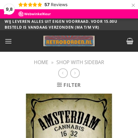
×
57
Reviews
9,8
Ga
WIJ LEVEREN ALLES UIT EIGEN VOORRAAD. VOOR 15.00U
BESTELD IS VANDAAG VERZONDEN (MA T/M VR)
naar
inhoud
HOME
»
SHOP WITH SIDEBAR
FILTER