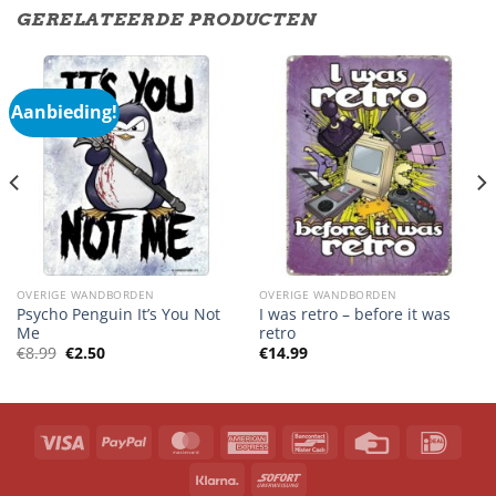
GERELATEERDE PRODUCTEN
Aanbieding!
OVERIGE WANDBORDEN
OVERIGE WANDBORDEN
Psycho Penguin It’s You Not
I was retro – before it was
Me
retro
Oorspronkelijke
Huidige
€
8.99
€
2.50
€
14.99
prijs
prijs
was:
is:
€8.99.
€2.50.