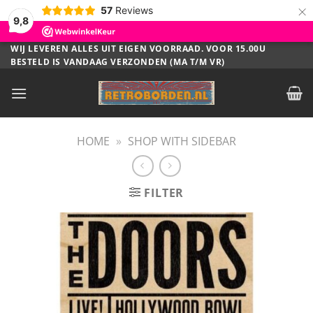
×
57
Reviews
9,8
Ga
WIJ LEVEREN ALLES UIT EIGEN VOORRAAD. VOOR 15.00U
BESTELD IS VANDAAG VERZONDEN (MA T/M VR)
naar
inhoud
HOME
»
SHOP WITH SIDEBAR
FILTER