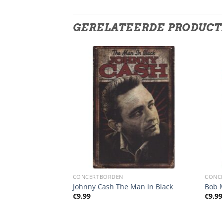
GERELATEERDE PRODUC
CONCERTBORDEN
CONC
 We All Fall A Sleep
Johnny Cash The Man In Black
Bob 
€
9.99
€
9.9