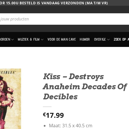
OR 15.00U BESTELD IS VANDAAG VERZONDEN (MA T/M VR)
BORDEN
MUZIEK & FILM
VOOR DE MAN CAVE
HUMOR
OVERIGE
ZOEK OP 
Kiss – Destroys
Anaheim Decades Of
Decibles
17.99
€
Maat: 31.5 x 40.5 cm