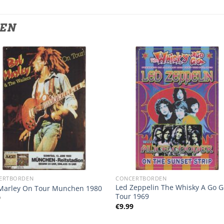
TEN
ERTBORDEN
CONCERTBORDEN
Led Zeppelin The Whisky A Go 
Marley On Tour Munchen 1980
Tour 1969
9
€
9.99