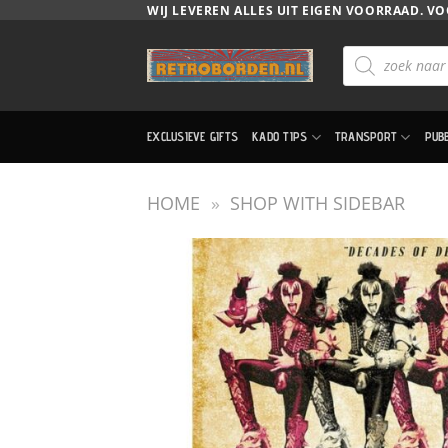
Ga
WIJ LEVEREN ALLES UIT EIGEN VOORRAAD. VO
naar
Producten
inhoud
zoeken
EXCLUSIEVE GIFTS
KADO TIPS
TRANSPORT
PUB
HOME
»
SHOP WITH SIDEBAR