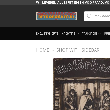
Ga
WIJ LEVEREN ALLES UIT EIGEN VOORRAAD. VO
naar
Producten
inhoud
zoeken
EXCLUSIEVE GIFTS
KADO TIPS
TRANSPORT
PUB
HOME
»
SHOP WITH SIDEBAR