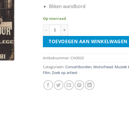
Bliken wandbord
Op voorraad
Motorhead Ace Of Spades Tour 1981 aantal
TOEVOEGEN AAN WINKELWAGEN
Artikelnummer:
CH0020
Categorieën:
Concertborden
,
Motorhead
,
Muziek 
Film
,
Zoek op artiest