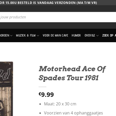
OR 15.00U BESTELD IS VANDAAG VERZONDEN (MA T/M VR)
BORDEN
MUZIEK & FILM
VOOR DE MAN CAVE
HUMOR
OVERIGE
ZOEK OP 
Motorhead Ace Of
Spades Tour 1981
9.99
€
Maat: 20 x 30 cm
Voorzien van 4 ophanggaatjes