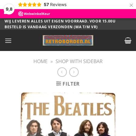
×
57
Reviews
9,8
Ga
WIJ LEVEREN ALLES UIT EIGEN VOORRAAD. VOOR 15.00U
BESTELD IS VANDAAG VERZONDEN (MA T/M VR)
naar
inhoud
HOME
»
SHOP WITH SIDEBAR
FILTER