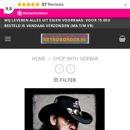
×
57
Reviews
9,8
Ga
WIJ LEVEREN ALLES UIT EIGEN VOORRAAD. VOOR 15.00U
BESTELD IS VANDAAG VERZONDEN (MA T/M VR)
naar
inhoud
HOME
»
SHOP WITH SIDEBAR
FILTER