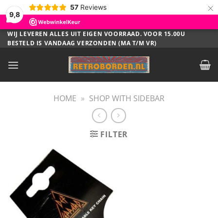
×
57
Reviews
9,8
Ga
WIJ LEVEREN ALLES UIT EIGEN VOORRAAD. VOOR 15.00U
BESTELD IS VANDAAG VERZONDEN (MA T/M VR)
naar
inhoud
HOME
»
SHOP WITH SIDEBAR
FILTER