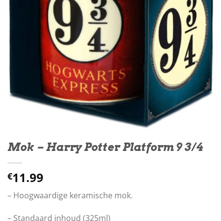
Mok – Harry Potter Platform 9 3/4
11.99
€
– Hoogwaardige keramische mok.
– Standaard inhoud (325ml)