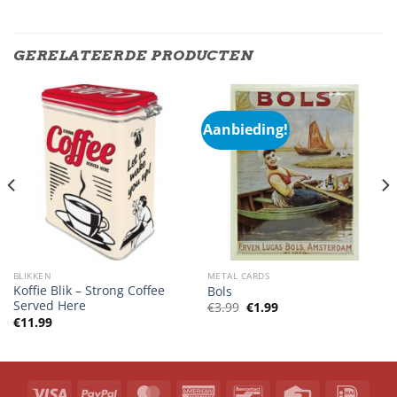
GERELATEERDE PRODUCTEN
Aanbieding!
BLIKKEN
METAL CARDS
Koffie Blik – Strong Coffee
Bols
Served Here
Oorspronkelijke
Huidige
€
3.99
€
1.99
prijs
prijs
€
11.99
was:
is:
€3.99.
€1.99.