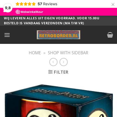
×
57
Reviews
9,8
Ga
WIJ LEVEREN ALLES UIT EIGEN VOORRAAD. VOOR 15.00U
BESTELD IS VANDAAG VERZONDEN (MA T/M VR)
naar
inhoud
HOME
»
SHOP WITH SIDEBAR
FILTER