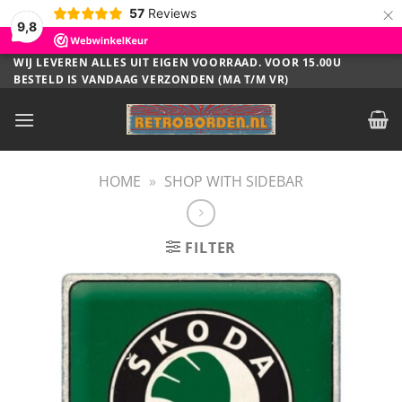
×
57
Reviews
9,8
Ga
WIJ LEVEREN ALLES UIT EIGEN VOORRAAD. VOOR 15.00U
BESTELD IS VANDAAG VERZONDEN (MA T/M VR)
naar
inhoud
HOME
»
SHOP WITH SIDEBAR
FILTER