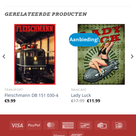
GERELATEERDE PRODUCTEN
Aanbieding!
TRANSPORT
MANCAVE
Fleischmann DB 151 030-4
Lady Luck
Oorspronkelijke
Huidige
€
9.99
€
17.99
€
11.99
prijs
prijs
was:
is:
€17.99.
€11.99.