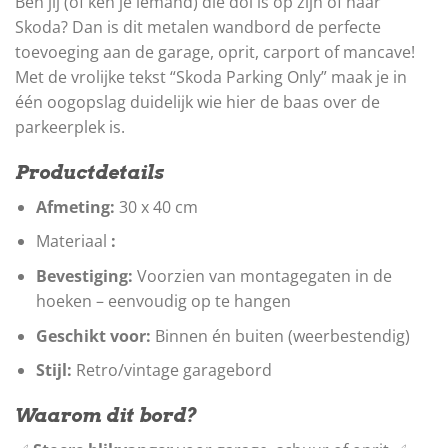
Ben jij (of ken je iemand) die dol is op zijn of haar
Skoda? Dan is dit metalen wandbord de perfecte
toevoeging aan de garage, oprit, carport of mancave!
Met de vrolijke tekst “Skoda Parking Only” maak je in
één oogopslag duidelijk wie hier de baas over de
parkeerplek is.
Productdetails
Afmeting:
30 x 40 cm
Materiaal
:
Bevestiging:
Voorzien van montagegaten in de
hoeken – eenvoudig op te hangen
Geschikt voor:
Binnen én buiten (weerbestendig)
Stijl:
Retro/vintage garagebord
Waarom dit bord?