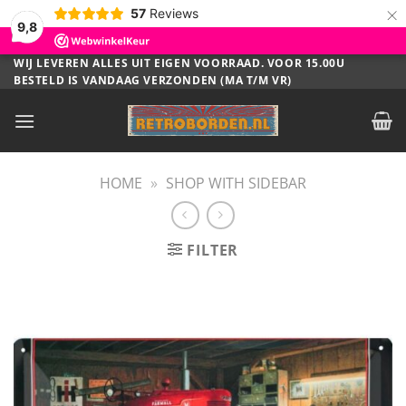
×
57
Reviews
9,8
Ga
WIJ LEVEREN ALLES UIT EIGEN VOORRAAD. VOOR 15.00U
BESTELD IS VANDAAG VERZONDEN (MA T/M VR)
naar
inhoud
HOME
»
SHOP WITH SIDEBAR
FILTER