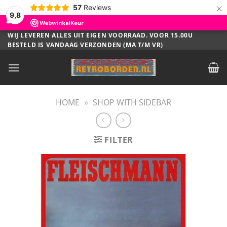
×
57
Reviews
9,8
Ga
WIJ LEVEREN ALLES UIT EIGEN VOORRAAD. VOOR 15.00U
BESTELD IS VANDAAG VERZONDEN (MA T/M VR)
naar
inhoud
HOME
»
SHOP WITH SIDEBAR
FILTER