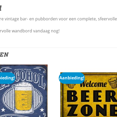
l
re vintage bar- en pubborden voor een complete, sfeervolle
ervolle wandbord vandaag nog!
TEN
ieding!
Aanbieding!