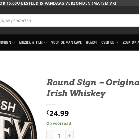
OR 15.00U BESTELD IS VANDAAG VERZONDEN (MA T/M VR)
BORDEN
MUZIEK & FILM
VOOR DE MAN CAVE
HUMOR
OVERIGE
ZOEK OP 
Round Sign – Origina
Irish Whiskey
24.99
€
Op voorraad
Round Sign - Original Irish Whiskey aantal