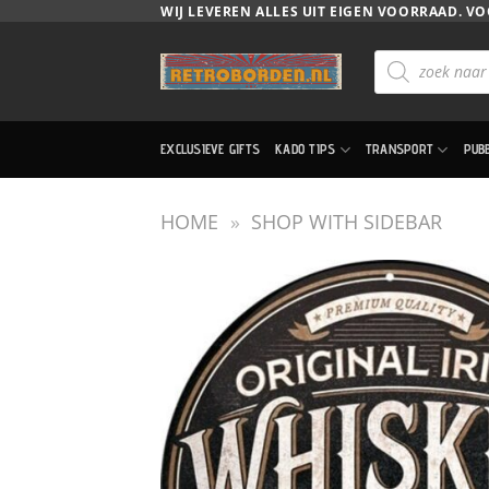
Ga
WIJ LEVEREN ALLES UIT EIGEN VOORRAAD. VO
naar
Producten
inhoud
zoeken
EXCLUSIEVE GIFTS
KADO TIPS
TRANSPORT
PUB
HOME
»
SHOP WITH SIDEBAR