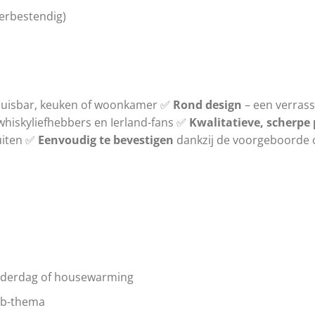
erbestendig)
huisbar, keuken of woonkamer ✅
Rond design
– een verrass
hiskyliefhebbers en Ierland-fans ✅
Kwalitatieve, scherpe 
uiten ✅
Eenvoudig te bevestigen
dankzij de voorgeboorde
Vaderdag of housewarming
ub-thema