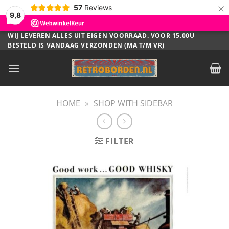
×
57
Reviews
9,8
Ga
WIJ LEVEREN ALLES UIT EIGEN VOORRAAD. VOOR 15.00U
BESTELD IS VANDAAG VERZONDEN (MA T/M VR)
naar
inhoud
HOME
»
SHOP WITH SIDEBAR
FILTER