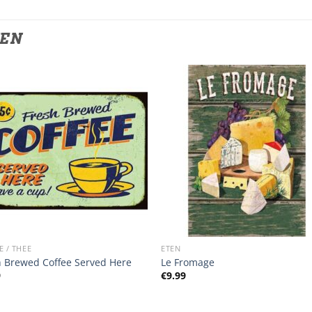
TEN
E / THEE
ETEN
h Brewed Coffee Served Here
Le Fromage
9
€
9.99