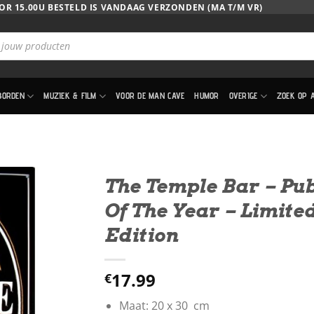
OR 15.00U BESTELD IS VANDAAG VERZONDEN (MA T/M VR)
BORDEN
MUZIEK & FILM
VOOR DE MAN CAVE
HUMOR
OVERIGE
ZOEK OP 
The Temple Bar – Pu
Of The Year – Limite
Edition
17.99
€
Maat: 20 x 30 cm