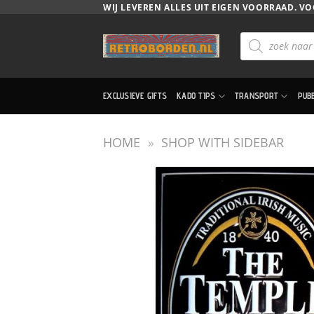
Ga
WIJ LEVEREN ALLES UIT EIGEN VOORRAAD. VO
naar
Producten
inhoud
zoeken
EXCLUSIEVE GIFTS
KADO TIPS
TRANSPORT
PUB
HOME
»
SHOP WITH SIDEBAR