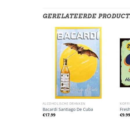
GERELATEERDE PRODUC
NKEN
ALCOHOLISCHE DRANKEN
KOFFI
reat
Bacardi Santiago De Cuba
Fres
€
17.99
€
9.9