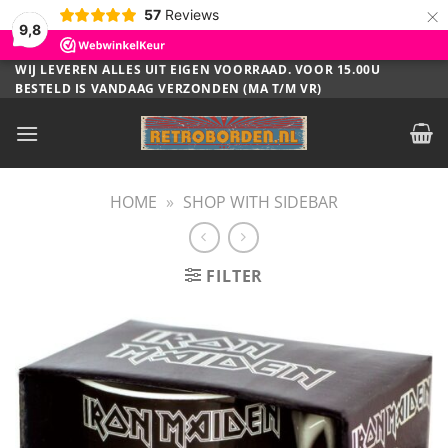
×
57
Reviews
9,8
Ga
WIJ LEVEREN ALLES UIT EIGEN VOORRAAD. VOOR 15.00U
BESTELD IS VANDAAG VERZONDEN (MA T/M VR)
naar
inhoud
HOME
»
SHOP WITH SIDEBAR
FILTER