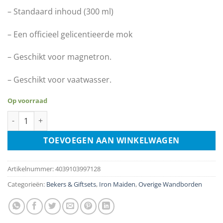
– Standaard inhoud (300 ml)
– Een officieel gelicentieerde mok
– Geschikt voor magnetron.
– Geschikt voor vaatwasser.
Op voorraad
Mok - Iron Maiden - The Book Of Souls aantal
TOEVOEGEN AAN WINKELWAGEN
Artikelnummer:
4039103997128
Categorieën:
Bekers & Giftsets
,
Iron Maiden
,
Overige Wandborden