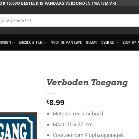
OR 15.00U BESTELD IS VANDAAG VERZONDEN (MA T/M VR)
BORDEN
MUZIEK & FILM
VOOR DE MAN CAVE
HUMOR
OVERIGE
ZOEK OP 
Verboden Toegang
8.99
€
Metalen reclamebord
Maat: 10 x 27 cm
Voorzien van 4 ophanggaatjes