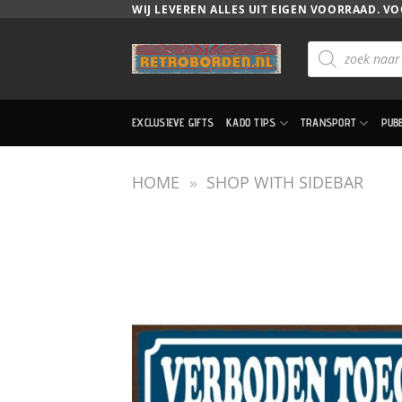
Ga
WIJ LEVEREN ALLES UIT EIGEN VOORRAAD. VO
naar
Producten
inhoud
zoeken
EXCLUSIEVE GIFTS
KADO TIPS
TRANSPORT
PUB
HOME
»
SHOP WITH SIDEBAR