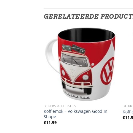
GERELATEERDE PRODUC
BEKERS & GIFTSETS
BLIKK
wagen VW bulli –
Koffiemok – Volkswagen Good In
Koffi
Shape
€
11.
€
11.99