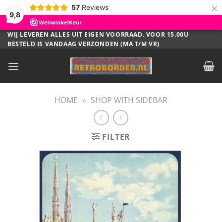
×
57
Reviews
9,8
Ga
WIJ LEVEREN ALLES UIT EIGEN VOORRAAD. VOOR 15.00U
BESTELD IS VANDAAG VERZONDEN (MA T/M VR)
naar
inhoud
HOME
»
SHOP WITH SIDEBAR
FILTER