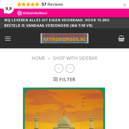
×
57
Reviews
9,8
Ga
WIJ LEVEREN ALLES UIT EIGEN VOORRAAD. VOOR 15.00U
BESTELD IS VANDAAG VERZONDEN (MA T/M VR)
naar
inhoud
HOME
»
SHOP WITH SIDEBAR
FILTER