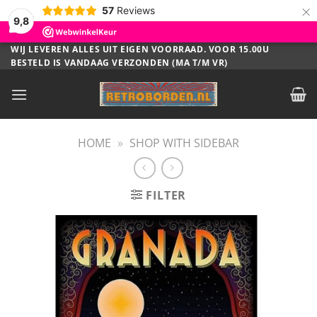
×
57
Reviews
9,8
Ga
WIJ LEVEREN ALLES UIT EIGEN VOORRAAD. VOOR 15.00U
BESTELD IS VANDAAG VERZONDEN (MA T/M VR)
naar
inhoud
HOME
»
SHOP WITH SIDEBAR
FILTER