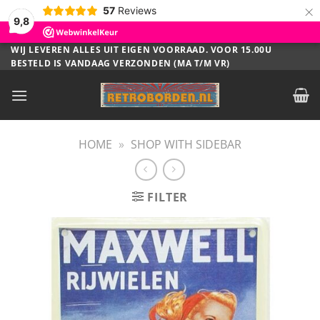
×
57
Reviews
9,8
Ga
WIJ LEVEREN ALLES UIT EIGEN VOORRAAD. VOOR 15.00U
BESTELD IS VANDAAG VERZONDEN (MA T/M VR)
naar
inhoud
HOME
»
SHOP WITH SIDEBAR
FILTER