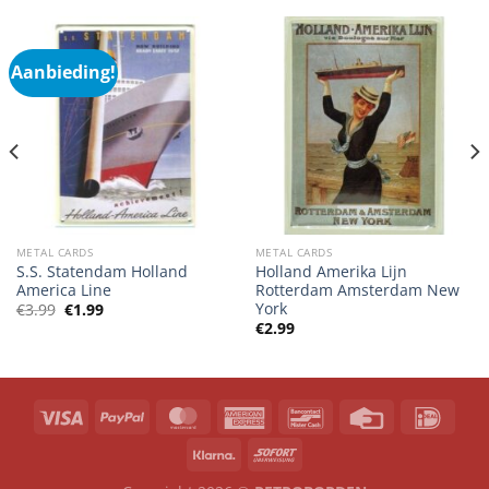
Aanbieding!
METAL CARDS
METAL CARDS
S.S. Statendam Holland
Holland Amerika Lijn
America Line
Rotterdam Amsterdam New
York
Oorspronkelijke
Huidige
€
3.99
€
1.99
prijs
prijs
€
2.99
was:
is:
€3.99.
€1.99.