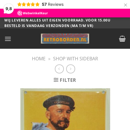
×
57
Reviews
9,8
Ga
WIJ LEVEREN ALLES UIT EIGEN VOORRAAD. VOOR 15.00U
BESTELD IS VANDAAG VERZONDEN (MA T/M VR)
naar
inhoud
HOME
»
SHOP WITH SIDEBAR
FILTER