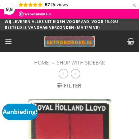
×
57
Reviews
9,8
Ga
WIJ LEVEREN ALLES UIT EIGEN VOORRAAD. VOOR 15.00U
BESTELD IS VANDAAG VERZONDEN (MA T/M VR)
naar
inhoud
HOME
»
SHOP WITH SIDEBAR
FILTER
Aanbieding!