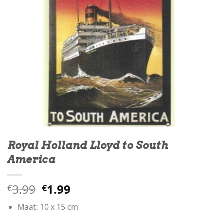
Royal Holland Lloyd to South
America
Oorspronkelijke
Huidige
3.99
1.99
€
€
prijs
prijs
Maat: 10 x 15 cm
was:
is: