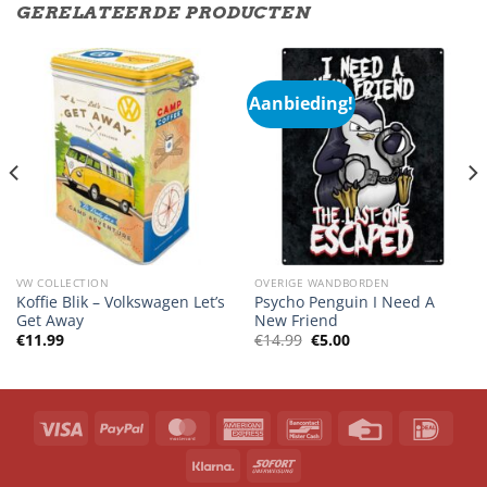
GERELATEERDE PRODUCTEN
Aanbieding!
VW COLLECTION
OVERIGE WANDBORDEN
Koffie Blik – Volkswagen Let’s
Psycho Penguin I Need A
Get Away
New Friend
Oorspronkelijke
Huidige
€
11.99
€
14.99
€
5.00
prijs
prijs
was:
is:
€14.99.
€5.00.