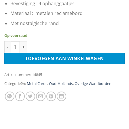
€3.99.
€1.99.
Bevestiging : 4 ophanggaatjes
Materiaal : metalen reclamebord
Met nostalgische rand
Op voorraad
Royal Holland Lloyd to South America aantal
TOEVOEGEN AAN WINKELWAGEN
Artikelnummer:
14845
Categorieën:
Metal Cards
,
Oud-Hollands
,
Overige Wandborden