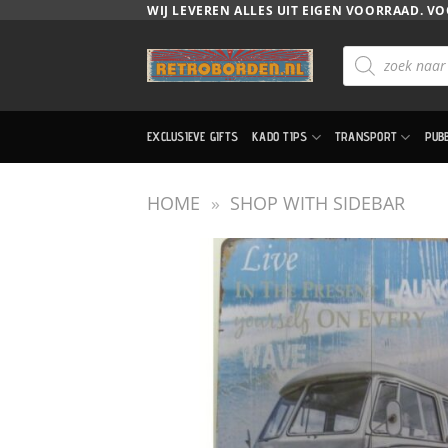
Ga
WIJ LEVEREN ALLES UIT EIGEN VOORRAAD. VO
naar
Producten
inhoud
zoeken
EXCLUSIEVE GIFTS
KADO TIPS
TRANSPORT
PUB
HOME
»
SHOP WITH SIDEBAR