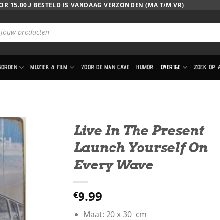
OR 15.00U BESTELD IS VANDAAG VERZONDEN (MA T/M VR)
BORDEN
MUZIEK & FILM
VOOR DE MAN CAVE
HUMOR
OVERIGE
ZOEK OP 
Live In The Present
Launch Yourself On
Every Wave
9.99
€
Maat: 20 x 30 cm