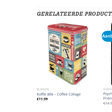
GERELATEERDE PRODUC
Aanb
BLIKKEN
OVER
Psyc
First
Koffie Blik – Coffee Collage
Frie
€
11.99
€
14.