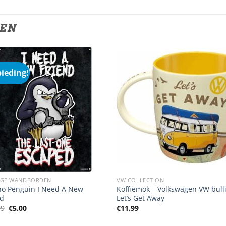
TEN
ieding!
IGE WANDBORDEN
VW COLLECTION
ho Penguin I Need A New
Koffiemok – Volkswagen VW bulli
nd
Let’s Get Away
Oorspronkelijke
Huidige
99
€
5.00
€
11.99
prijs
prijs
was:
is: