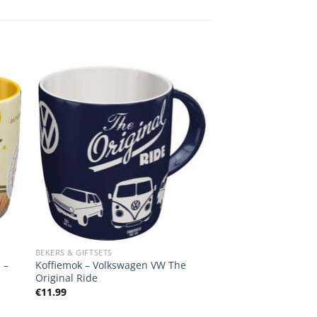
BEKERS & GIFTSETS
 –
Koffiemok – Volkswagen VW The
Original Ride
€
11.99