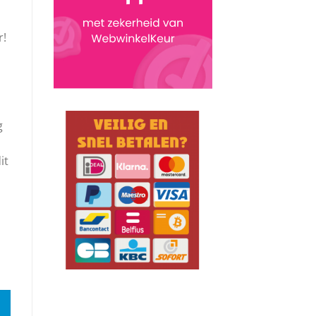
r!
g
it