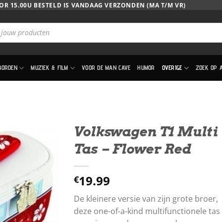
OR 15.00U BESTELD IS VANDAAG VERZONDEN (MA T/M VR)
BORDEN
MUZIEK & FILM
VOOR DE MAN CAVE
HUMOR
OVERIGE
ZOEK OP 
Volkswagen T1 Multi
Tas – Flower Red
19.99
€
De kleinere versie van zijn grote broer,
deze one-of-a-kind multifunctionele tas 