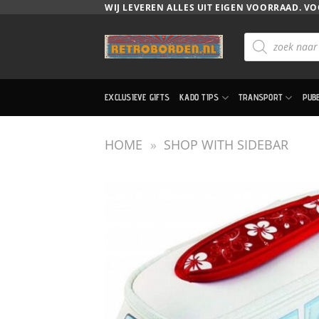
Ga
WIJ LEVEREN ALLES UIT EIGEN VOORRAAD. VO
naar
Producten
inhoud
zoeken
EXCLUSIEVE GIFTS
KADO TIPS
TRANSPORT
PUB
HOME
»
SHOP WITH SIDEBAR