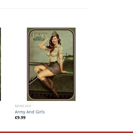
MANCAVE
Army And Girls
€
9.99