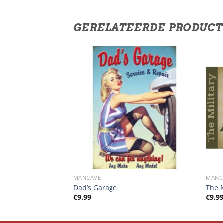
GERELATEERDE PRODUC
MANCAVE
MANC
k Easy
Dad’s Garage
The M
€
9.99
€
9.9