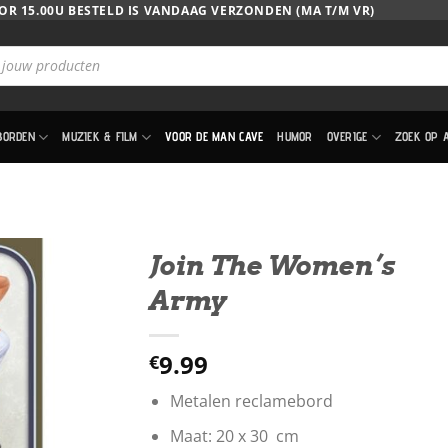
OR 15.00U BESTELD IS VANDAAG VERZONDEN (MA T/M VR)
BORDEN
MUZIEK & FILM
VOOR DE MAN CAVE
HUMOR
OVERIGE
ZOEK OP 
Join The Women’s
Army
9.99
€
Metalen reclamebord
Maat: 20 x 30 cm