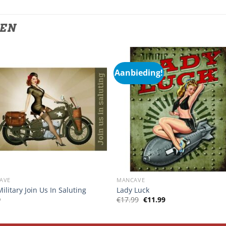
TEN
Aanbieding!
AVE
MANCAVE
ilitary Join Us In Saluting
Lady Luck
Oorspronkelijke
Huidige
9
€
17.99
€
11.99
prijs
prijs
was:
is:
€17.99.
€11.99.