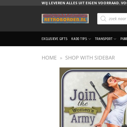
Ga
WIJ LEVEREN ALLES UIT EIGEN VOORRAAD. VO
naar
Producten
inhoud
zoeken
EXCLUSIEVE GIFTS
KADO TIPS
TRANSPORT
PUB
HOME
»
SHOP WITH SIDEBAR