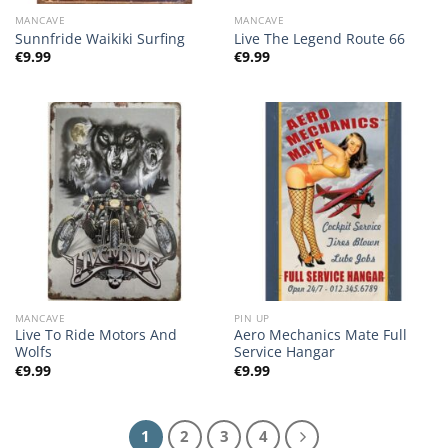
MANCAVE
MANCAVE
Sunnfride Waikiki Surfing
Live The Legend Route 66
€
9.99
€
9.99
MANCAVE
PIN UP
Live To Ride Motors And
Aero Mechanics Mate Full
Wolfs
Service Hangar
€
9.99
€
9.99
1
2
3
4