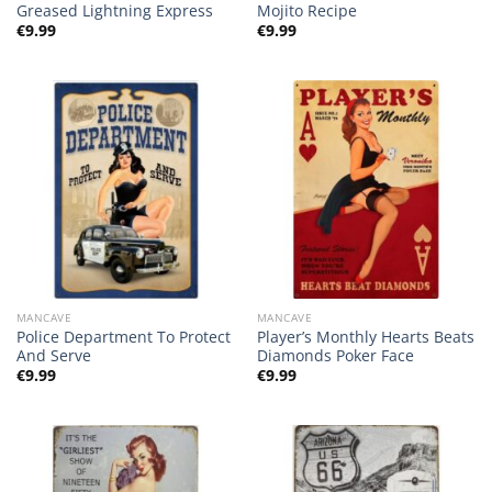
Greased Lightning Express
Mojito Recipe
€
9.99
€
9.99
MANCAVE
MANCAVE
Police Department To Protect
Player’s Monthly Hearts Beats
And Serve
Diamonds Poker Face
€
9.99
€
9.99