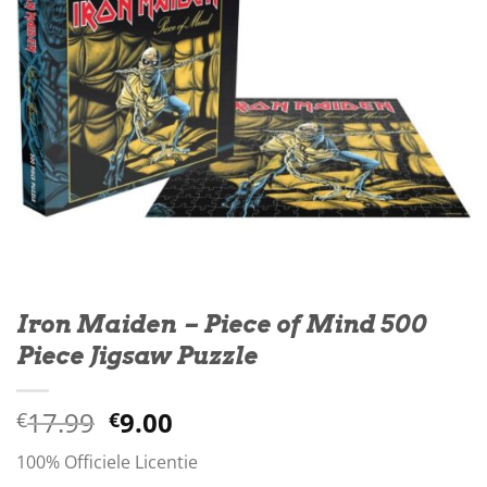
Iron Maiden – Piece of Mind 500
Piece Jigsaw Puzzle
Oorspronkelijke
Huidige
17.99
9.00
€
€
prijs
prijs
100% Officiele Licentie
was:
is: