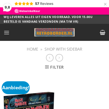
×
57
Reviews
9,8
Ga
WIJ LEVEREN ALLES UIT EIGEN VOORRAAD. VOOR 15.00U
BESTELD IS VANDAAG VERZONDEN (MA T/M VR)
naar
inhoud
HOME
»
SHOP WITH SIDEBAR
FILTER
Aanbieding!