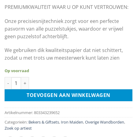
€17.99.
€9.00.
PREMIUMKWALITEIT WAAR U OP KUNT VERTROUWEN:
Onze precisiesnijtechniek zorgt voor een perfecte
pasvorm van alle puzzelstukjes, waardoor er vrijwel
geen puzzelstof achterblijft.
We gebruiken dik kwaliteitspapier dat niet schittert,
zodat u met trots uw meesterwerk kunt laten zien
Op voorraad
Iron Maiden - Piece of Mind 500 Piece Jigsaw Puzzle aantal
TOEVOEGEN AAN WINKELWAGEN
Artikelnummer:
803343239652
Categorieën:
Bekers & Giftsets
,
Iron Maiden
,
Overige Wandborden
,
Zoek op artiest