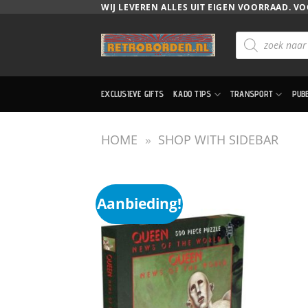
Ga
WIJ LEVEREN ALLES UIT EIGEN VOORRAAD. VO
naar
Producten
inhoud
zoeken
EXCLUSIEVE GIFTS
KADO TIPS
TRANSPORT
PUB
HOME
»
SHOP WITH SIDEBAR
Aanbieding!