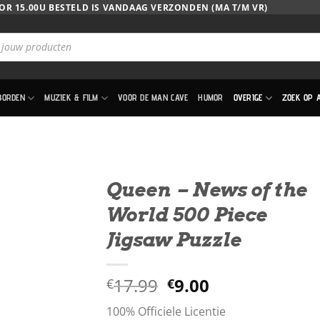
OR 15.00U BESTELD IS VANDAAG VERZONDEN (MA T/M VR)
BORDEN
MUZIEK & FILM
VOOR DE MAN CAVE
HUMOR
OVERIGE
ZOEK OP 
Queen – News of the
World 500 Piece
Jigsaw Puzzle
Oorspronkelijke
Huidige
17.99
9.00
€
€
prijs
prijs
100% Officiele Licentie
was:
is: