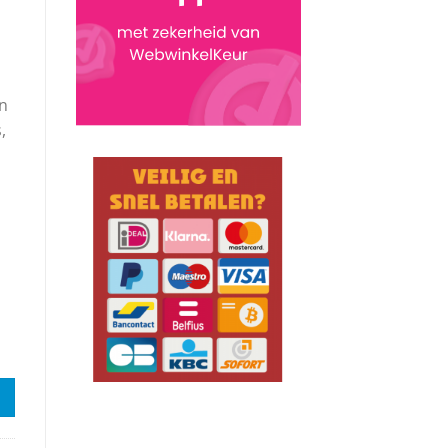
en
,
 Puzzle aantal