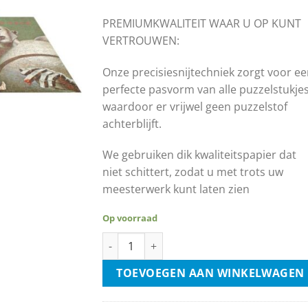
€17.99.
€9.00.
PREMIUMKWALITEIT WAAR U OP KUNT
VERTROUWEN:
Onze precisiesnijtechniek zorgt voor e
perfecte pasvorm van alle puzzelstukjes
waardoor er vrijwel geen puzzelstof
achterblijft.
We gebruiken dik kwaliteitspapier dat
niet schittert, zodat u met trots uw
meesterwerk kunt laten zien
Op voorraad
Queen - News of the World 500 Piece Jigsaw
TOEVOEGEN AAN WINKELWAGEN