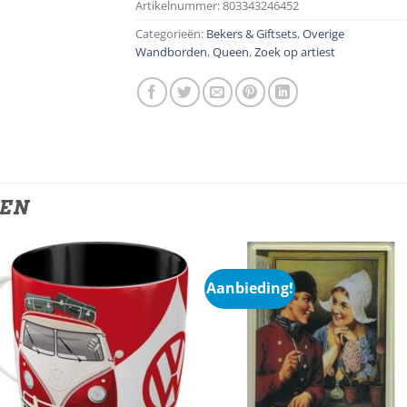
Artikelnummer:
803343246452
Categorieën:
Bekers & Giftsets
,
Overige
Wandborden
,
Queen
,
Zoek op artiest
TEN
Aanbieding!