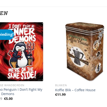
TEN
ieding!
IGE WANDBORDEN
BLIKKEN
o Penguin I Don’t Fight My
Koffie Blik – Coffee House
r Demons
€
11.99
Oorspronkelijke
Huidige
99
€
5.00
prijs
prijs
was:
is: