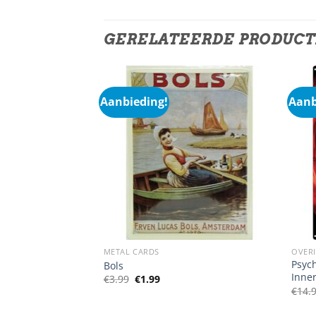
GERELATEERDE PRODUC
Aanbieding!
Aanb
METAL CARDS
OVER
Psych
nder Cookies
Bols
Inne
Oorspronkelijke
Huidige
€
3.99
€
1.99
prijs
prijs
€
14.
was:
is:
€3.99.
€1.99.