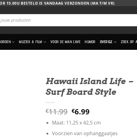
OR 15.00U BESTELD IS VANDAAG VERZONDEN (MA T/M VR)
BORDEN
MUZIEK & FILM
VOOR DE MAN CAVE
HUMOR
OVERIGE
ZOEK OP 
Hawaii Island Life –
Surf Board Style
Oorspronkelijke
Huidige
11.99
6.99
€
€
prijs
prijs
Maat: 11,25 x 42,5 cm
was:
is:
€11.99.
€6.99.
Voorzien van ophanggaatjes