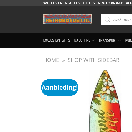
Ga
WIJ LEVEREN ALLES UIT EIGEN VOORRAAD. VO
naar
Producten
inhoud
zoeken
EXCLUSIEVE GIFTS
KADO TIPS
TRANSPORT
PUB
HOME
»
SHOP WITH SIDEBAR
Aanbieding!