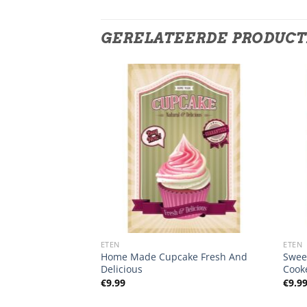
GERELATEERDE PRODUC
ETEN
ETEN
Home Made Cupcake Fresh And
Swee
Delicious
Cook
€
9.99
€
9.9