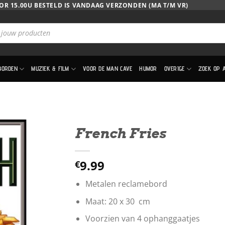
OR 15.00U BESTELD IS VANDAAG VERZONDEN (MA T/M VR)
BORDEN
MUZIEK & FILM
VOOR DE MAN CAVE
HUMOR
OVERIGE
ZOEK OP 
French Fries
9.99
€
Metalen reclamebord
Maat: 20 x 30 cm
Voorzien van 4 ophanggaatjes