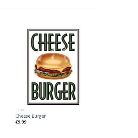
ETEN
e
Cheese Burger
€
9.99