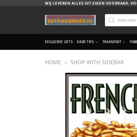
Ga
WIJ LEVEREN ALLES UIT EIGEN VOORRAAD. VO
naar
Producten
inhoud
zoeken
EXCLUSIEVE GIFTS
KADO TIPS
TRANSPORT
PUB
HOME
»
SHOP WITH SIDEBAR