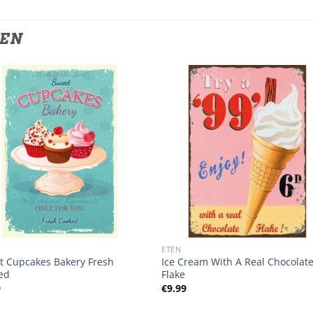
TEN
ETEN
t Cupcakes Bakery Fresh
Ice Cream With A Real Chocolat
ed
Flake
9
€
9.99