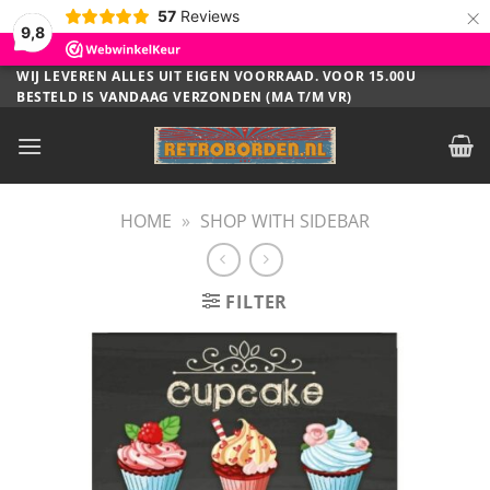
×
57
Reviews
9,8
Ga
WIJ LEVEREN ALLES UIT EIGEN VOORRAAD. VOOR 15.00U
BESTELD IS VANDAAG VERZONDEN (MA T/M VR)
naar
inhoud
HOME
»
SHOP WITH SIDEBAR
FILTER