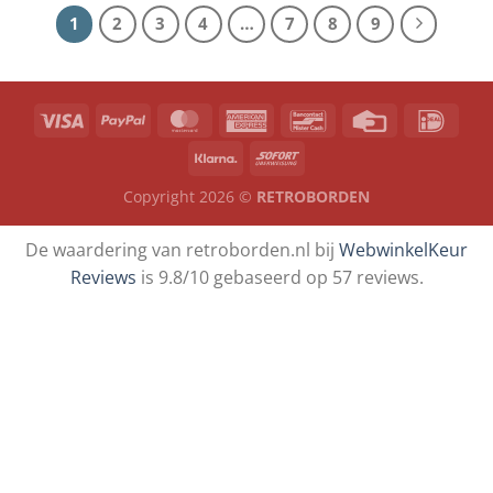
1
2
3
4
…
7
8
9
Copyright 2026 ©
RETROBORDEN
De waardering van retroborden.nl bij
WebwinkelKeur
Reviews
is 9.8/10 gebaseerd op 57 reviews.