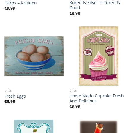
Koken Is Zilver Frituren Is
Herbs – Kruiden
Goud
€
9.99
€
9.99
ETEN
ETEN
Home Made Cupcake Fresh
Fresh Eggs
And Delicious
€
9.99
€
9.99