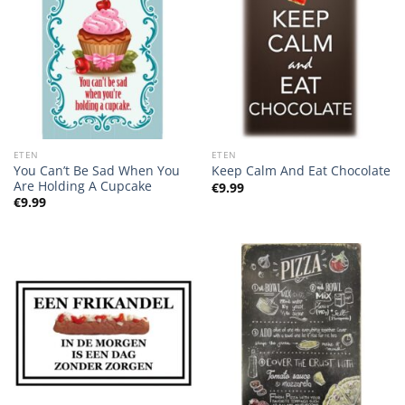
ETEN
ETEN
You Can’t Be Sad When You
Keep Calm And Eat Chocolate
Are Holding A Cupcake
€
9.99
€
9.99