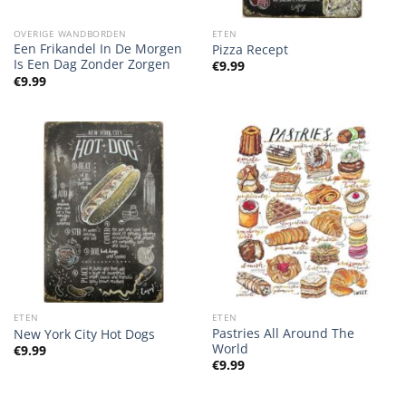
OVERIGE WANDBORDEN
ETEN
Een Frikandel In De Morgen
Pizza Recept
Is Een Dag Zonder Zorgen
€
9.99
€
9.99
ETEN
ETEN
Pastries All Around The
New York City Hot Dogs
World
€
9.99
€
9.99