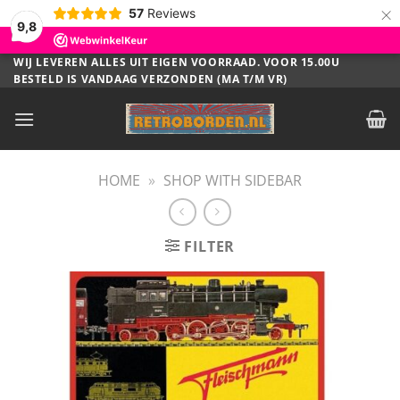
×
57
Reviews
9,8
Ga
WIJ LEVEREN ALLES UIT EIGEN VOORRAAD. VOOR 15.00U
BESTELD IS VANDAAG VERZONDEN (MA T/M VR)
naar
inhoud
HOME
»
SHOP WITH SIDEBAR
FILTER