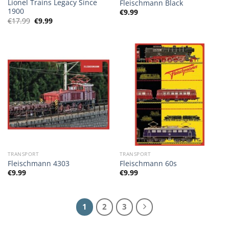
Lionel Trains Legacy Since
Fleischmann Black
1900
€
9.99
Oorspronkelijke
Huidige
€
17.99
€
9.99
prijs
prijs
was:
is:
€17.99.
€9.99.
TRANSPORT
TRANSPORT
Fleischmann 4303
Fleischmann 60s
€
9.99
€
9.99
1
2
3