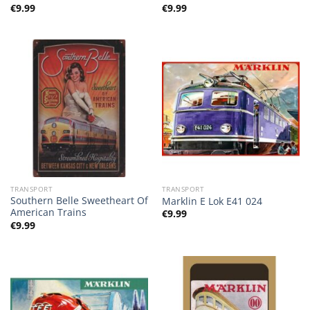
€
9.99
€
9.99
TRANSPORT
TRANSPORT
Southern Belle Sweetheart Of
Marklin E Lok E41 024
American Trains
€
9.99
€
9.99