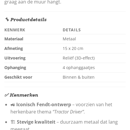
graag aan de muur hangt.
🔧 Productdetails
KENMERK
DETAILS
Materiaal
Metaal
Afmeting
15 x 20 cm
Uitvoering
Reliëf (3D-effect)
Ophanging
4 ophanggaatjes
Geschikt voor
Binnen & buiten
✅ Kenmerken
🚜
Iconisch Fendt-ontwerp
– voorzien van het
herkenbare thema
“Tractor Driver”.
🏗️
Stevige kwaliteit
– duurzaam metaal dat lang
meegaat