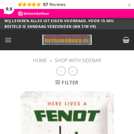
×
57
Reviews
9,8
Ga
WIJ LEVEREN ALLES UIT EIGEN VOORRAAD. VOOR 15.00U
BESTELD IS VANDAAG VERZONDEN (MA T/M VR)
naar
inhoud
HOME
»
SHOP WITH SIDEBAR
FILTER