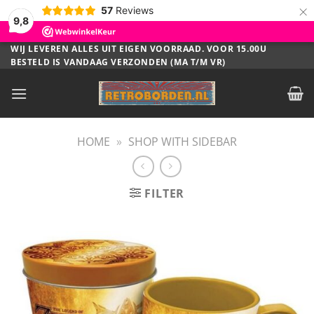
×
57
Reviews
9,8
Ga
WIJ LEVEREN ALLES UIT EIGEN VOORRAAD. VOOR 15.00U
BESTELD IS VANDAAG VERZONDEN (MA T/M VR)
naar
inhoud
HOME
»
SHOP WITH SIDEBAR
FILTER