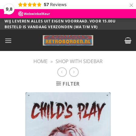
×
57
Reviews
9,8
Ga
WIJ LEVEREN ALLES UIT EIGEN VOORRAAD. VOOR 15.00U
BESTELD IS VANDAAG VERZONDEN (MA T/M VR)
naar
inhoud
HOME
»
SHOP WITH SIDEBAR
FILTER